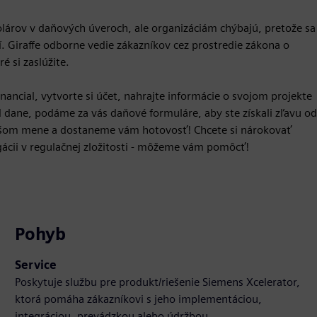
a dolárov v daňových úveroch, ale organizáciám chýbajú, pretože sa
í. Giraffe odborne vedie zákazníkov cez prostredie zákona o
é si zaslúžite.
nancial, vytvorte si účet, nahrajte informácie o svojom projekte
 dane, podáme za vás daňové formuláre, aby ste získali zľavu od
vašom mene a dostaneme vám hotovosť! Chcete si nárokovať
gácii v regulačnej zložitosti - môžeme vám pomôcť!
Pohyb
Service
Poskytuje službu pre produkt/riešenie Siemens Xcelerator,
ktorá pomáha zákazníkovi s jeho implementáciou,
integráciou, prevádzkou alebo údržbou.