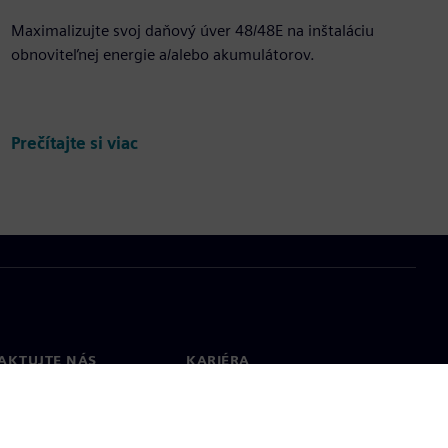
Maximalizujte svoj daňový úver 48/48E na inštaláciu
obnoviteľnej energie a/alebo akumulátorov.
Prečítajte si viac
AKTUJTE NÁS
KARIÉRA
kt
Pracovné ponuky a kariéra
ky vo svete
Voľné pozície