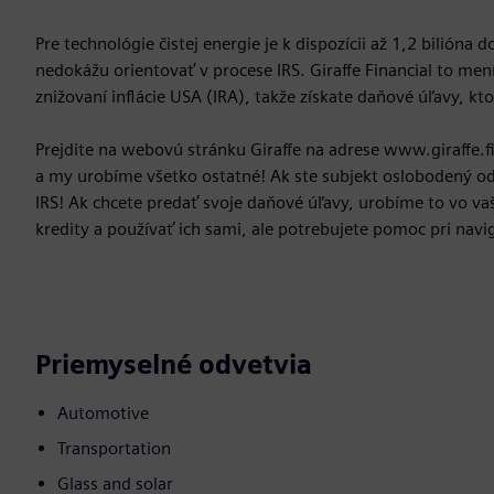
Pre technológie čistej energie je k dispozícii až 1,2 bilión
nedokážu orientovať v procese IRS. Giraffe Financial to men
znižovaní inflácie USA (IRA), takže získate daňové úľavy, ktor
Prejdite na webovú stránku Giraffe na adrese www.giraffe.fi
a my urobíme všetko ostatné! Ak ste subjekt oslobodený od
IRS! Ak chcete predať svoje daňové úľavy, urobíme to vo 
kredity a používať ich sami, ale potrebujete pomoc pri navi
Priemyselné odvetvia
Automotive
Transportation
Glass and solar