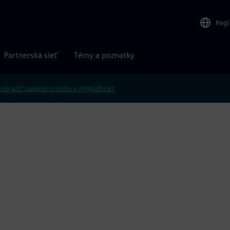
Reg
Partnerská sieť
Témy a poznatky
obraziť namiesto toho v Angličtine?