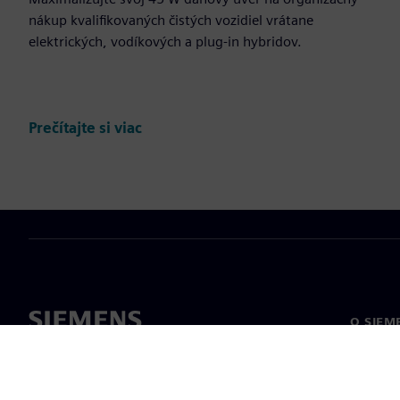
nákup kvalifikovaných čistých vozidiel vrátane
elektrických, vodíkových a plug-in hybridov.
Prečítajte si viac
O SIEM
O nás
Vedenie