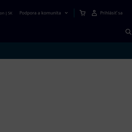
Podpora a komunita
Prihlásiť sa
ion
|
SK
V
p
S