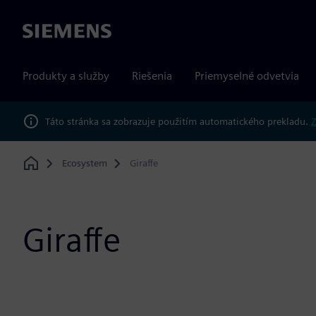
Siemens
Produkty a služby
Riešenia
Priemyselné odvetvia
Táto stránka sa zobrazuje použitím automatického prekladu.
Z
Ecosystem
Giraffe
Home
Giraffe