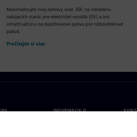
Maximalizujte svoj daňový úver 30C na inštaláciu
nabíjacích staníc pre elektrické vozidlá (EV) a inú
infraštruktúru na doplňovanie paliva pre nízkouhlíkové
palivá.
Prečítajte si viac
ENS
INFORMÁCIE O
KONT
SPOLOČNOSTI
Konta
Spoločnosť
Poboč