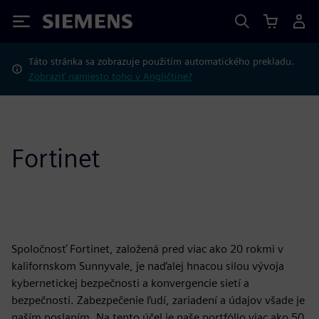
Siemens
Táto stránka sa zobrazuje použitím automatického prekladu.
Zobraziť namiesto toho v Angličtine?
Fortinet
Spoločnosť Fortinet, založená pred viac ako 20 rokmi v
kalifornskom Sunnyvale, je naďalej hnacou silou vývoja
kybernetickej bezpečnosti a konvergencie sietí a
bezpečnosti. Zabezpečenie ľudí, zariadení a údajov všade je
naším poslaním. Na tento účel je naše portfólio viac ako 50