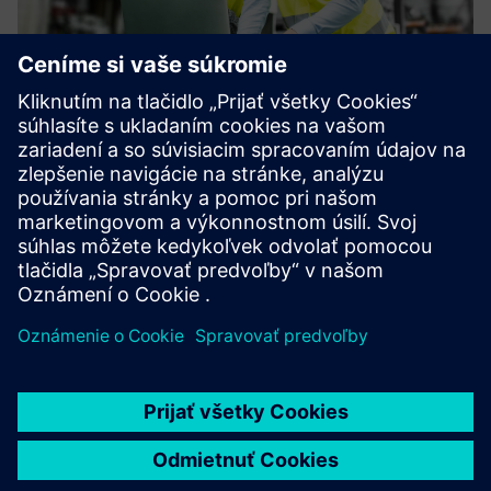
FortiGate VM
Virtuálny firewall novej generácie (VNGFW) poháňaný AI na
ochranu údajov, aktív a používateľov vo fyzickom,
virtualizovanom a cloudovom prostredí.
Prečítajte si viac