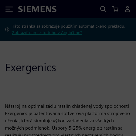
Siemens
Táto stránka sa zobrazuje použitím automatického prekladu.
Zobraziť namiesto toho v Angličtine?
Exergenics
Nástroj na optimalizáciu rastlín chladenej vody spoločnosti
Exergenics je patentovaná softvérová platforma strojového
učenia, ktorá simuluje výkon zariadenia za všetkých
možných podmienok. Úspory 5-25% energie z rastlín sa
realizujú prostredníctvom vlastných nastavených bodov