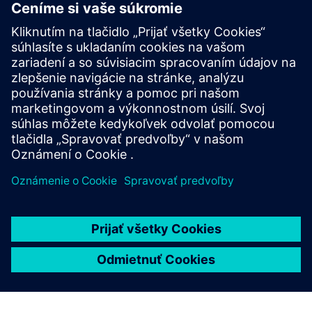
AI Chilled Water Plant Optimization
Maximalizujte svoj BMS pomocou technológie
optimalizácie zariadení na chladenie vody ocenenou
spoločnosťou Exergenics — bez čiernej skrinky, bez školení,
bez bezpečnostných problémov. Ušetrite 5— 35% energie s
bezproblémovou imple...
Prečítajte si viac