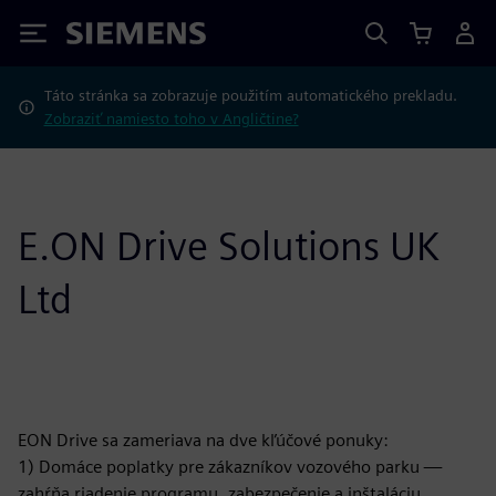
Siemens
Táto stránka sa zobrazuje použitím automatického prekladu.
Zobraziť namiesto toho v Angličtine?
E.ON Drive Solutions UK
Ltd
EON Drive sa zameriava na dve kľúčové ponuky:
1) Domáce poplatky pre zákazníkov vozového parku —
zahŕňa riadenie programu, zabezpečenie a inštaláciu