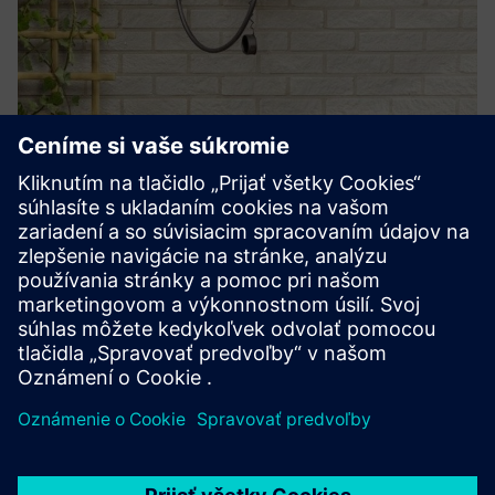
Home charging for fleet customers
Komplexné riešenia nabíjania rezidenčných vozidiel pre
vodičov vozového parku. Naši odborníci inštalujú nabíjačky
spravované prostredníctvom našej aplikácie,
zaznamenávajú náklady na energiu za úhradu a poskytujú
komplexné prebieh...
Prečítajte si viac