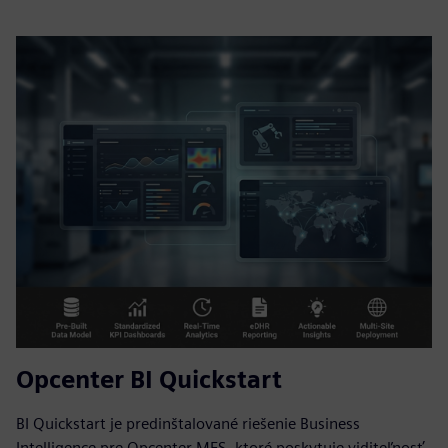
Opcenter BI Quickstart
BI Quickstart je predinštalované riešenie Business
Intelligence pre Opcenter MES, ktoré poskytuje viditeľnosť