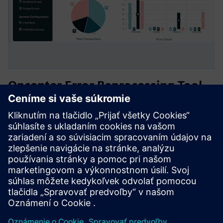
Opcenter Error Reprocessing Tool
(ERT)
ERT centralizuje správu chýb integrácie Opcenter MES.
Zachytáva, analyzuje a rýchlo spracováva neúspešné správy
na viacerých integračných serveroch, čím zlepšuje
viditeľnosť, znižuje prestoje a urýchľuje vykonávanie
predajní prost...
Prečítajte si viac