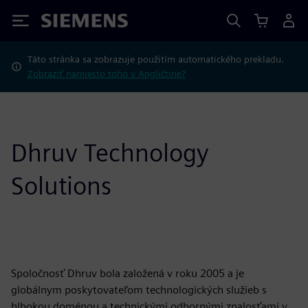
Siemens
Táto stránka sa zobrazuje použitím automatického prekladu.
Zobraziť namiesto toho v Angličtine?
Dhruv Technology
Solutions
Spoločnosť Dhruv bola založená v roku 2005 a je
globálnym poskytovateľom technologických služieb s
hlbokou doménou a technickými odbornými znalosťami v