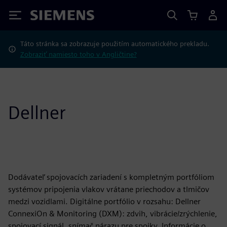
Siemens
Táto stránka sa zobrazuje použitím automatického prekladu.
Zobraziť namiesto toho v Angličtine?
Dellner
Dodávateľ spojovacích zariadení s kompletným portfóliom
systémov pripojenia vlakov vrátane priechodov a tlmičov
medzi vozidlami. Digitálne portfólio v rozsahu: Dellner
ConnexiOn & Monitoring (DXM): zdvih, vibrácie/zrýchlenie,
spojovací signál, snímač nárazu pre spojky. Informácie o