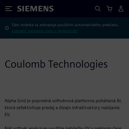
Siemens
Táto stránka sa zobrazuje použitím automatického prekladu.
Zobraziť namiesto toho v Angličtine?
Coulomb Technologies
Alpha Grid je popredná softvérová platforma poháňaná AI,
ktorá zefektívňuje predaj a dizajn infraštruktúry nabíjania
EV.
Náš softvér analyzuje využitie nabíjačky EV v reálnom čase,