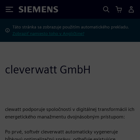
Siemens
Táto stránka sa zobrazuje použitím automatického prekladu.
Zobraziť namiesto toho v Angličtine?
cleverwatt GmbH
clewatt podporuje spoločnosti v digitálnej transformácii ich
energetického manažmentu dvojnásobným prístupom:
Po prvé, softvér cleverwatt automaticky vygeneruje
hĺbkovú optimalizačnú správu, odhaľuje existujúce