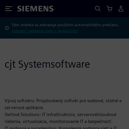
Siemens
Táto stránka sa zobrazuje použitím automatického prekladu.
Zobraziť namiesto toho v Angličtine?
cjt Systemsoftware
Vývoj softvéru: Prispôsobený softvér pre webové, stolné a
serverové aplikácie.
Sieťové Solutions: IT infraštruktúra, serverové/cloudové
riešenia, virtualizácia, monitorovanie IT a bezpečnosť.
IT podpora a poradenstvo: Komplexná podpora sietí a IT