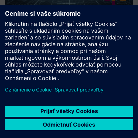
Custom Data Export Solutions for
TIA Portal
Our service is designed to bridge the gap between TIA
Portal and 3rd party tools providing tailored solutions for
seamless data export and import.
Prečítajte si viac