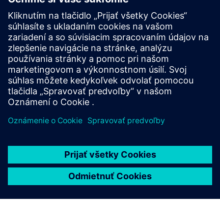
Bember 360
Poskytuje vlastníkom nehnuteľností kontrolu nad cestami
používateľov v budove pre nájomcov, prevádzky,
kupujúcich, návštevníkov, poskytovateľov technológií a
služieb.
Prečítajte si viac