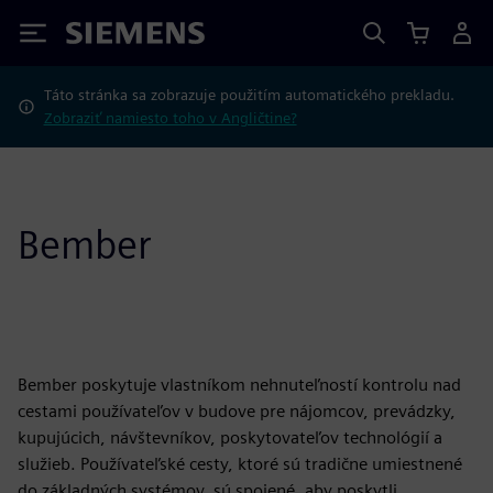
Siemens
Táto stránka sa zobrazuje použitím automatického prekladu.
Zobraziť namiesto toho v Angličtine?
Bember
Bember poskytuje vlastníkom nehnuteľností kontrolu nad
cestami používateľov v budove pre nájomcov, prevádzky,
kupujúcich, návštevníkov, poskytovateľov technológií a
služieb. Používateľské cesty, ktoré sú tradične umiestnené
do základných systémov, sú spojené, aby poskytli