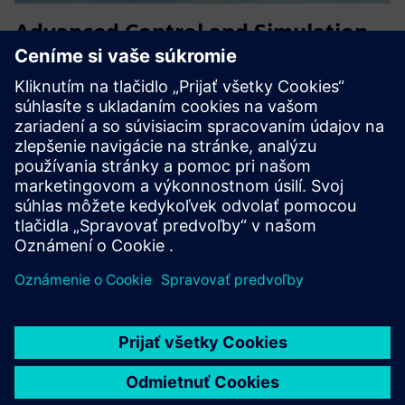
Advanced Control and Simulation
for Industrial Energy System
Pokročilé inžinierske riešenie pre priemyselnú
dekarbonizáciu prostredníctvom zachytávania CO2. Návrh
integruje kompletný digitálny ecosystem založený na
zásobníku Siemens: dôsledné chemické modelovanie
pomocou gPROMS, digitálny d...
Prečítajte si viac