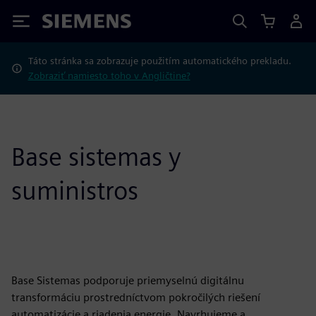
Siemens
Táto stránka sa zobrazuje použitím automatického prekladu.
Zobraziť namiesto toho v Angličtine?
Base sistemas y
suministros
Base Sistemas podporuje priemyselnú digitálnu
transformáciu prostredníctvom pokročilých riešení
automatizácie a riadenia energie. Navrhujeme a