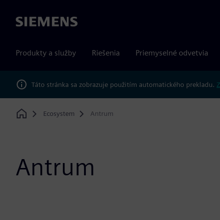
Siemens
Produkty a služby
Riešenia
Priemyselné odvetvia
Táto stránka sa zobrazuje použitím automatického prekladu.
Z
Ecosystem
Antrum
Home
Antrum