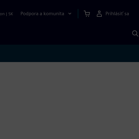
Podpora a komunita
Prihlásiť sa
ion
|
SK
V
p
S