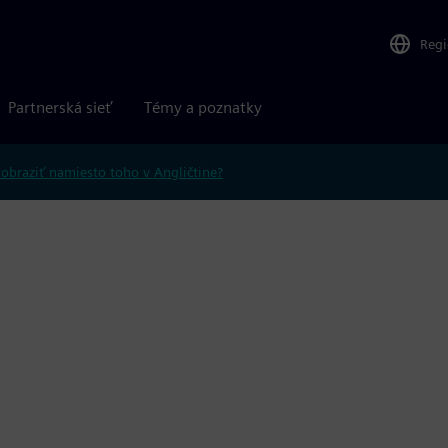
Reg
Partnerská sieť
Témy a poznatky
obraziť namiesto toho v Angličtine?