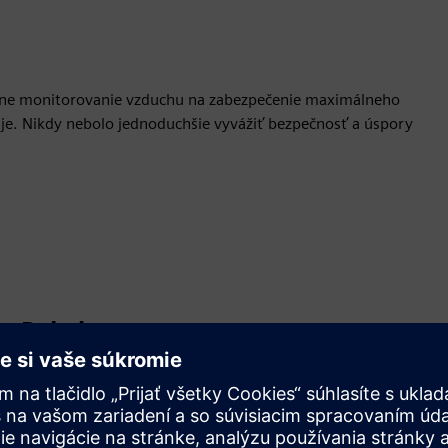
álne monitorovanie vzduchu na zabezpečenie maximálneho
e je. Nikdy nebolo jednoduchšie vyvážiť bezpečnosť a úspory
Pohyb
Build
Rozširuje alebo nadväzuje na produkt/riešenie Siemens
Xcelerator, vytvorením nového produktu, alebo vytvára
nové zákaznícke riešenie integráciou produktu Siemens