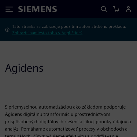
Siemens
Táto stránka sa zobrazuje použitím automatického prekladu.
Zobraziť namiesto toho v Angličtine?
Agidens
S priemyselnou automatizáciou ako základom podporuje
Agidens digitálnu transformáciu prostredníctvom
prispôsobených digitálnych riešení a silnej ponuky údajov a
analýz. Pomáhame automatizovať procesy v obchodoch a
termináloch, čím zvyšujeme efektivitu a dodržiavanie