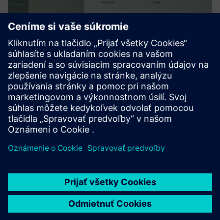
TagSense
TagSense centralizuje a monitoruje parametre priemyselnej
automatizácie naprieč PLC a DCS. Sleduje nastavené
hodnoty a hodnoty alarmu prostredníctvom OPC-UA,
detekuje a upozorňuje na zmeny a poskytuje snímky na
kontrolu. Týmto spô...
Prečítajte si viac