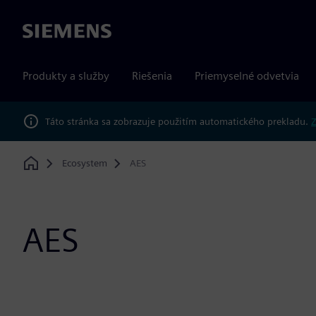
Siemens
Produkty a služby
Riešenia
Priemyselné odvetvia
Táto stránka sa zobrazuje použitím automatického prekladu.
Z
Ecosystem
AES
Home
AES