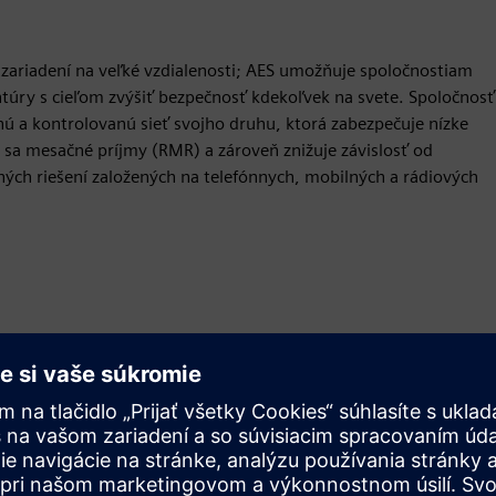
riadení na veľké vzdialenosti; AES umožňuje spoločnostiam
ntúry s cieľom zvýšiť bezpečnosť kdekoľvek na svete. Spoločnosť
 a kontrolovanú sieť svojho druhu, ktorá zabezpečuje nízke
 sa mesačné príjmy (RMR) a zároveň znižuje závislosť od
ných riešení založených na telefónnych, mobilných a rádiových
Pohyb
Build
Rozširuje alebo nadväzuje na produkt/riešenie Siemens
Xcelerator, vytvorením nového produktu, alebo vytvára
nové zákaznícke riešenie integráciou produktu Siemens