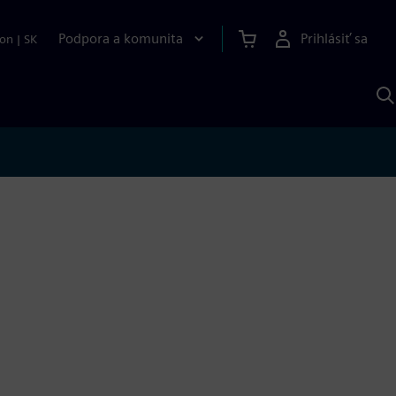
Podpora a komunita
Prihlásiť sa
ion
|
SK
V
p
S