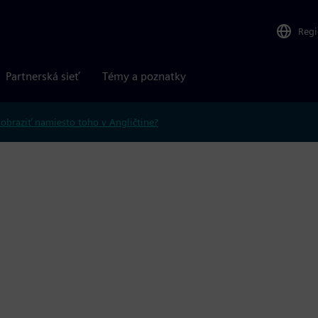
Reg
Partnerská sieť
Témy a poznatky
obraziť namiesto toho v Angličtine?