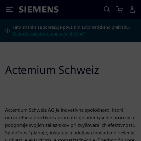
Siemens
Táto stránka sa zobrazuje použitím automatického prekladu.
Zobraziť namiesto toho v Angličtine?
Actemium Schweiz
Actemium Schweiz AG je inovatívna spoločnosť, ktorá
udržateľne a efektívne automatizuje priemyselné procesy a
podporuje svojich zákazníkov pri zvyšovaní ich efektívnosti.
Spoločnosť plánuje, inštaluje a udržiava inovatívne riešenia
v oblasti elektrických, automatizačných a IT technológií pre