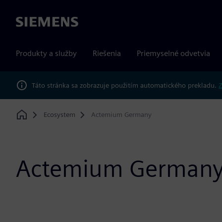
Siemens
Produkty a služby
Riešenia
Priemyselné odvetvia
Táto stránka sa zobrazuje použitím automatického prekladu.
Z
Ecosystem
Actemium Germany
Home
Actemium German