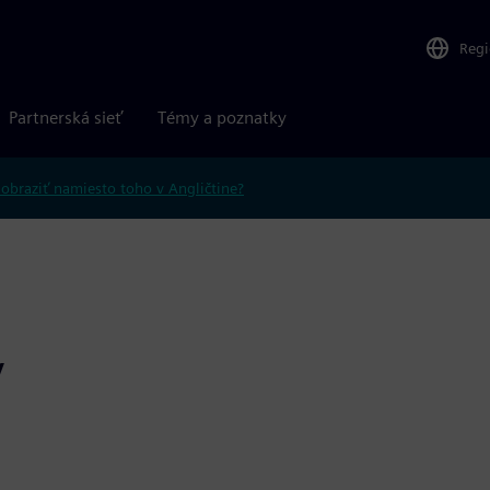
Reg
Partnerská sieť
Témy a poznatky
obraziť namiesto toho v Angličtine?
y