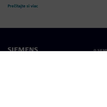
Prečítajte si viac
O SIEM
O nás
Vedenie
Novinky 