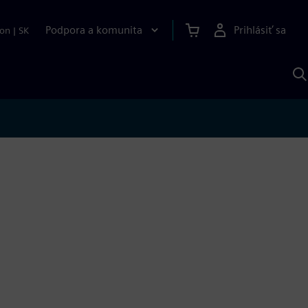
Podpora a komunita
Prihlásiť sa
ion
|
SK
V
p
S