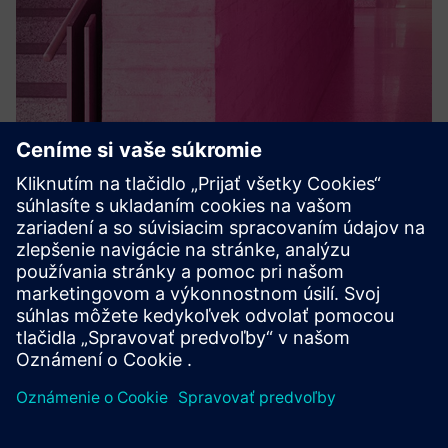
SPC intruder detection
Systém detekcie votrelcov SPC spoločnosti acre security
ponúka robustné a spoľahlivé bezpečnostné riešenia. Tento
výkonný systém chráni vaše podnikanie a aktíva
inovatívnou funkciou správy alarmov. Dôverujte
spoločnosti acre, aby ...
Prečítajte si viac