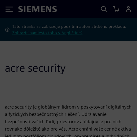
Siemens
Táto stránka sa zobrazuje použitím automatického prekladu.
Zobraziť namiesto toho v Angličtine?
acre security
acre security je globálnym lídrom v poskytovaní digitálnych
a fyzických bezpečnostných riešení. Udržiavanie
bezpečnosti vašich ľudí, priestorov a údajov je pre nich
rovnako dôležité ako pre vás. Acre chráni vaše cenné aktíva
jediným portfóliom cloudových, on-premises a hybridných