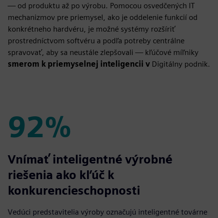
— od produktu až po výrobu. Pomocou osvedčených IT
mechanizmov pre priemysel, ako je oddelenie funkcií od
konkrétneho hardvéru, je možné systémy rozšíriť
prostredníctvom softvéru a podľa potreby centrálne
spravovať, aby sa neustále zlepšovali — kľúčové míľniky
smerom k priemyselnej inteligencii v
Digitálny podnik.
92%
92%
Vnímať inteligentné výrobné
riešenia ako kľúč k
konkurencieschopnosti
Vedúci predstavitelia výroby označujú inteligentné továrne