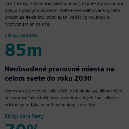
za kritické pre konkurencieschopnosť, napriek tomu mnohí
bojujú s prísnymi procesmi Softvérovo definovaná výroba
umožňuje flexibilitu pri zvládaní variácií produktov a
rýchlych zmien na trhu.
Zdroj: Deloitte
85m
85m
Neobsadené pracovné miesta na
celom svete do roku 2030
Nedostatok pracovnej sily sťažuje hľadanie kvalifikovaných
automatizačných inžinierov a priemyselných špecialistov,
pričom sa to týka najmä technologický sektor.
Zdroj: Korn Ferry