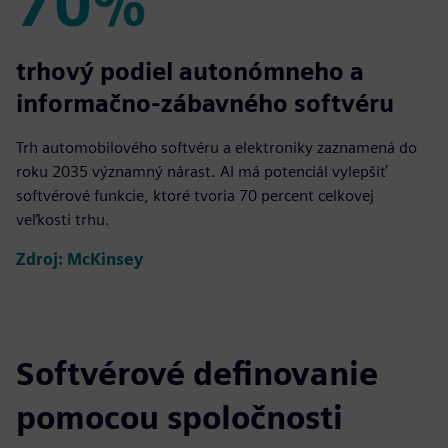
70%
70%
trhový podiel autonómneho a
informačno-zábavného softvéru
Trh automobilového softvéru a elektroniky zaznamená do
roku 2035 významný nárast. AI má potenciál vylepšiť
softvérové funkcie, ktoré tvoria 70 percent celkovej
veľkosti trhu.
Zdroj: McKinsey
Softvérové definovanie
pomocou spoločnosti