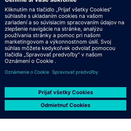
BLOG
Založenie digitálneho podniku
poháňaného AI
Softvérovo definované prístupy prinášajú osvedčené
princípy moderných IT a AI do priemyselného sveta.
Cieľom je vytvoriť rámec, v ktorom sa očakáva
variabilita a prispôsobivosť je zabudovaná od začiatku.