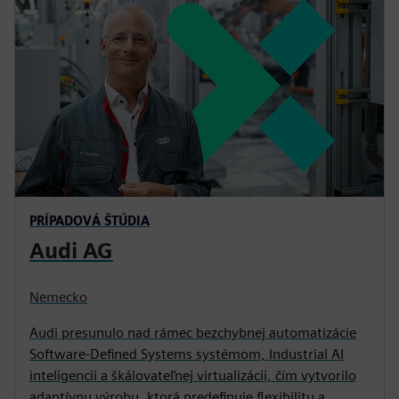
PRÍPADOVÁ ŠTÚDIA
Audi AG
Nemecko
Audi presunulo nad rámec bezchybnej automatizácie
Software-Defined Systems systémom, Industrial AI
inteligencii a škálovateľnej virtualizácii, čím vytvorilo
adaptívnu výrobu, ktorá predefinuje flexibilitu a