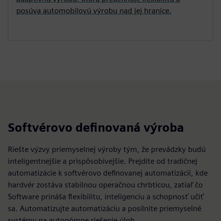
posúva automobilovú výrobu nad jej hranice.
Softvérovo definovaná výroba
Riešte výzvy priemyselnej výroby tým, že prevádzky budú
inteligentnejšie a prispôsobivejšie. Prejdite od tradičnej
automatizácie k softvérovo definovanej automatizácii, kde
hardvér zostáva stabilnou operačnou chrbticou, zatiaľ čo
Software prináša flexibilitu, inteligenciu a schopnosť učiť
sa. Automatizujte automatizáciu a posilnite priemyselné
systémy na autonómne riešenie úloh.