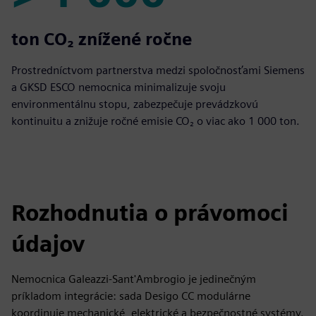
> 1 000
ton CO₂ znížené ročne
Prostredníctvom partnerstva medzi spoločnosťami Siemens
a GKSD ESCO nemocnica minimalizuje svoju
environmentálnu stopu, zabezpečuje prevádzkovú
kontinuitu a znižuje ročné emisie CO₂ o viac ako 1 000 ton.
Rozhodnutia o právomoci
údajov
Nemocnica Galeazzi-Sant'Ambrogio je jedinečným
príkladom integrácie: sada Desigo CC modulárne
koordinuje mechanické, elektrické a bezpečnostné systémy.