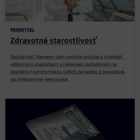
PRIEMYSEL
Zdravotná starostlivosť
Spoločnosť Siemens vám umožní prístup k stratégii,
odborným znalostiam a riešeniam potrebným na
digitálnu transformáciu vašich zariadení a prevádzok
na inteligentné nemocnice.