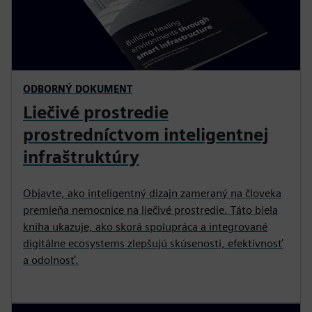
ODBORNÝ DOKUMENT
Liečivé prostredie
prostredníctvom inteligentnej
infraštruktúry
Objavte, ako inteligentný dizajn zameraný na človeka
premieňa nemocnice na liečivé prostredie. Táto biela
kniha ukazuje, ako skorá spolupráca a integrované
digitálne ecosystems zlepšujú skúsenosti, efektívnosť
a odolnosť.