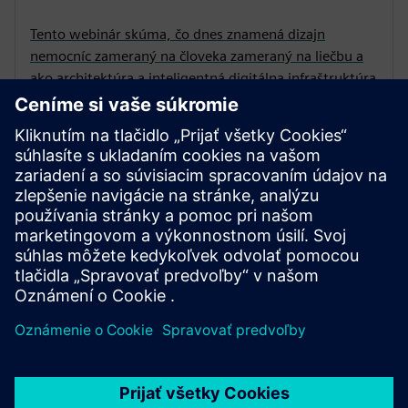
Tento webinár skúma, čo dnes znamená dizajn
nemocníc zameraný na človeka zameraný na liečbu a
ako architektúra a inteligentná digitálna infraštruktúra
spolupracujú na znižovaní stresu, zlepšovaní
skúseností a vytváraní dlhodobých hodnôt.