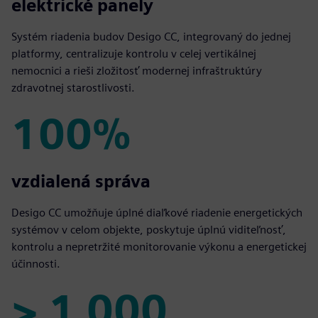
1.600
elektrické panely
Systém riadenia budov Desigo CC, integrovaný do jednej
platformy, centralizuje kontrolu v celej vertikálnej
nemocnici a rieši zložitosť modernej infraštruktúry
zdravotnej starostlivosti.
100%
100%
vzdialená správa
Desigo CC umožňuje úplné diaľkové riadenie energetických
systémov v celom objekte, poskytuje úplnú viditeľnosť,
kontrolu a nepretržité monitorovanie výkonu a energetickej
účinnosti.
> 1 000