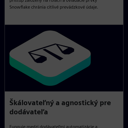
prístup založený na rolách a ovládacie prvky
Snowflake chránia citlivé prevádzkové údaje.
Škálovateľný a agnostický pre
dodávateľa
Funguje medzi dodávateľmi automatizácie a