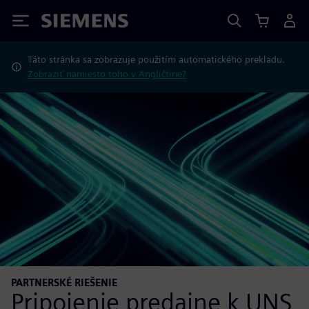
Siemens
Táto stránka sa zobrazuje použitím automatického prekladu.
Zobraziť namiesto toho v Angličtine?
PARTNERSKÉ RIEŠENIE
Pripojenie predajne k UNS