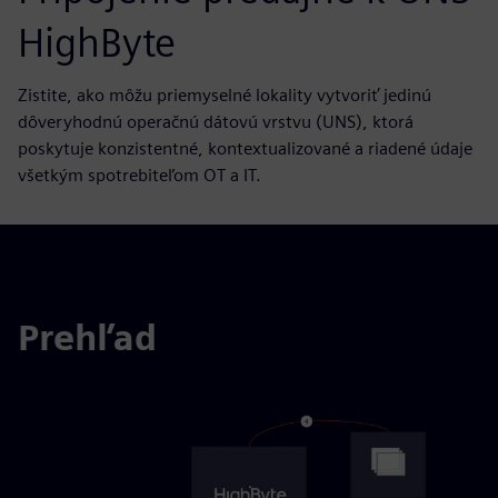
HighByte
Zistite, ako môžu priemyselné lokality vytvoriť jedinú
dôveryhodnú operačnú dátovú vrstvu (UNS), ktorá
poskytuje konzistentné, kontextualizované a riadené údaje
všetkým spotrebiteľom OT a IT.
Prehľad