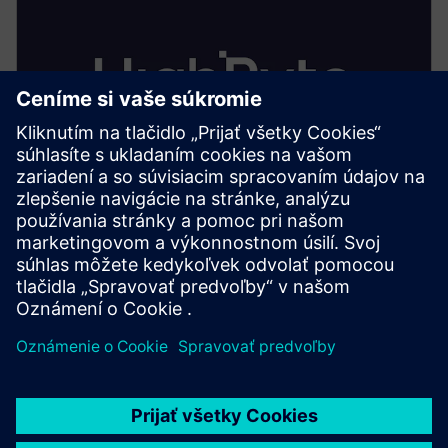
Inteligentné centrum HighByte
• Implementuje UNS ako sémantickú a integračnú
vrstvu
• Normalizuje a kontextualizuje údaje pre všetkých
spotrebiteľov
• Ponúka funkcie riadenia, ako sú verzie schém, RBAC
a audítorské stopy