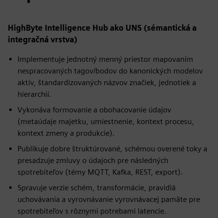
HighByte Intelligence Hub ako UNS (sémantická a
integračná vrstva)
Implementuje jednotný menný priestor mapovaním
nespracovaných tagov/bodov do kanonických modelov
aktív, štandardizovaných názvov značiek, jednotiek a
hierarchií.
Vykonáva formovanie a obohacovanie údajov
(metaúdaje majetku, umiestnenie, kontext procesu,
kontext zmeny a produkcie).
Publikuje dobre štruktúrované, schémou overené toky a
presadzuje zmluvy o údajoch pre následných
spotrebiteľov (témy MQTT, Kafka, REST, export).
Spravuje verzie schém, transformácie, pravidlá
uchovávania a vyrovnávanie vyrovnávacej pamäte pre
spotrebiteľov s rôznymi potrebami latencie.