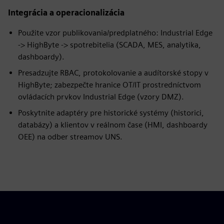
Integrácia a operacionalizácia
Použite vzor publikovania/predplatného: Industrial Edge
-> HighByte -> spotrebitelia (SCADA, MES, analytika,
dashboardy).
Presadzujte RBAC, protokolovanie a audítorské stopy v
HighByte; zabezpečte hranice OT/IT prostredníctvom
ovládacích prvkov Industrial Edge (vzory DMZ).
Poskytnite adaptéry pre historické systémy (historici,
databázy) a klientov v reálnom čase (HMI, dashboardy
OEE) na odber streamov UNS.