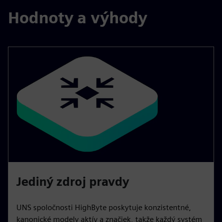
Hodnoty a výhody
Jediný zdroj pravdy
UNS spoločnosti HighByte poskytuje konzistentné,
kanonické modely aktív a značiek, takže každý systém