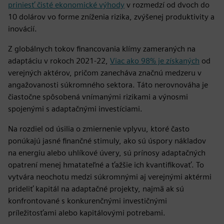
priniesť čisté ekonomické výhody
v rozmedzí od dvoch do
10 dolárov vo forme zníženia rizika, zvýšenej produktivity a
inovácií.
Z globálnych tokov financovania klímy zameraných na
adaptáciu v rokoch 2021-22,
Viac ako 98% je získaných
od
verejných aktérov, pričom zanecháva značnú medzeru v
angažovanosti súkromného sektora. Táto nerovnováha je
čiastočne spôsobená vnímanými rizikami a výnosmi
spojenými s adaptačnými investíciami.
Na rozdiel od úsilia o zmiernenie vplyvu, ktoré často
ponúkajú jasné finančné stimuly, ako sú úspory nákladov
na energiu alebo uhlíkové úvery, sú prínosy adaptačných
opatrení menej hmatateľné a ťažšie ich kvantifikovať. To
vytvára neochotu medzi súkromnými aj verejnými aktérmi
prideliť kapitál na adaptačné projekty, najmä ak sú
konfrontované s konkurenčnými investičnými
príležitosťami alebo kapitálovými potrebami.