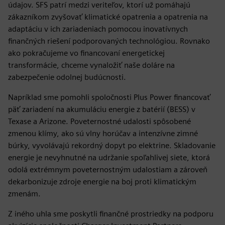
údajov. SFS patrí medzi veriteľov, ktorí už pomáhajú
zákazníkom zvyšovať klimatické opatrenia a opatrenia na
adaptáciu v ich zariadeniach pomocou inovatívnych
finančných riešení podporovaných technológiou. Rovnako
ako pokračujeme vo financovaní energetickej
transformácie, chceme vynaložiť naše doláre na
zabezpečenie odolnej budúcnosti.
Napríklad sme pomohli spoločnosti Plus Power financovať
päť zariadení na akumuláciu energie z batérií (BESS) v
Texase a Arizone. Poveternostné udalosti spôsobené
zmenou klímy, ako sú vlny horúčav a intenzívne zimné
búrky, vyvolávajú rekordný dopyt po elektrine. Skladovanie
energie je nevyhnutné na udržanie spoľahlivej siete, ktorá
odolá extrémnym poveternostným udalostiam a zároveň
dekarbonizuje zdroje energie na boj proti klimatickým
zmenám.
Z iného uhla sme poskytli finančné prostriedky na podporu