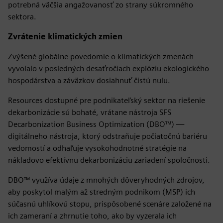
potrebná väčšia angažovanosť zo strany súkromného
sektora.
Zvrátenie klimatických zmien
Zvýšené globálne povedomie o klimatických zmenách
vyvolalo v posledných desaťročiach explóziu ekologického
hospodárstva a záväzkov dosiahnuť čistú nulu.
Resources dostupné pre podnikateľský sektor na riešenie
dekarbonizácie sú bohaté, vrátane nástroja SFS
Decarbonization Business Optimization (DBO™) —
digitálneho nástroja, ktorý odstraňuje počiatočnú bariéru
vedomostí a odhaľuje vysokohodnotné stratégie na
nákladovo efektívnu dekarbonizáciu zariadení spoločnosti.
DBO™ využíva údaje z mnohých dôveryhodných zdrojov,
aby poskytol malým až stredným podnikom (MSP) ich
súčasnú uhlíkovú stopu, prispôsobené scenáre založené na
ich zameraní a zhrnutie toho, ako by vyzerala ich