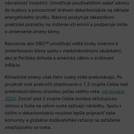
návratnosť investícií. Umožňuje používateľom zadať adresu
do budovy a porozumieť dráham dekarbonizácie na základe
energetického profilu. Nástroj poskytuje zákazníkom
praktické poznatky na zníženie ich emisií a podporuje úsilie
o zmiernenie zmeny klímy.
Resources ako DBO™ umožňujú veľké kroky smerom k
zmierňovaniu klímy spolu s medzinárodnými záväzkami,
ako je Parížska dohoda a americký zákon o znižovaní
inflácie.
Klimatické zmeny však tieto snahy stále prekonávajú. Po
prvýkrát svet prekročil otepľovanie o 1,5 stupňa Celzia nad
predindustriálnou úrovňou počas celého roka.
od januára
2024
. Zostať pod 2 stupne Celzia zostáva skľučujúcou
úlohou a ľudia na celom svete zažívajú následky. Spolu s
úsilím o dekarbonizáciu musíme lepšie pripraviť naše
komunity a globálne dodávateľské reťazce na zaťaženie
otepľujúceho sa sveta.