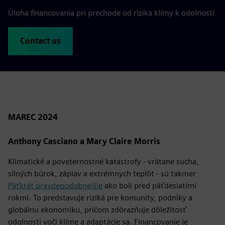
Úloha financovania pri prechode od rizika klímy k odolnosti
Contact us
MAREC 2024
Anthony Casciano a Mary Claire Morris
Klimatické a poveternostné katastrofy - vrátane sucha,
silných búrok, záplav a extrémnych teplôt - sú takmer
Päťkrát pravdepodobnejšie
ako boli pred päťdesiatimi
rokmi. To predstavuje riziká pre komunity, podniky a
globálnu ekonomiku, pričom zdôrazňuje dôležitosť
odolnosti voči klíme a adaptácie sa. Financovanie je