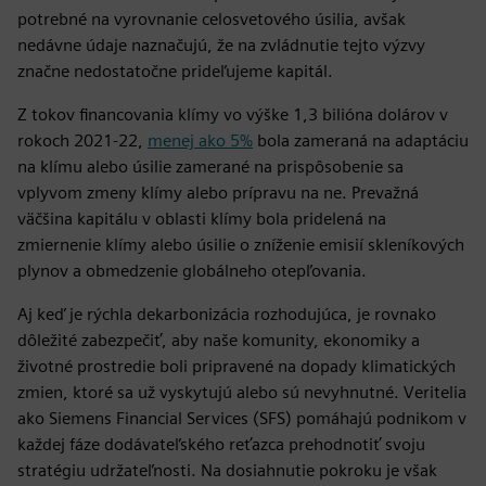
potrebné na vyrovnanie celosvetového úsilia, avšak
nedávne údaje naznačujú, že na zvládnutie tejto výzvy
značne nedostatočne prideľujeme kapitál.
Z tokov financovania klímy vo výške 1,3 bilióna dolárov v
rokoch 2021-22,
menej ako 5%
bola zameraná na adaptáciu
na klímu alebo úsilie zamerané na prispôsobenie sa
vplyvom zmeny klímy alebo prípravu na ne. Prevažná
väčšina kapitálu v oblasti klímy bola pridelená na
zmiernenie klímy alebo úsilie o zníženie emisií skleníkových
plynov a obmedzenie globálneho otepľovania.
Aj keď je rýchla dekarbonizácia rozhodujúca, je rovnako
dôležité zabezpečiť, aby naše komunity, ekonomiky a
životné prostredie boli pripravené na dopady klimatických
zmien, ktoré sa už vyskytujú alebo sú nevyhnutné. Veritelia
ako Siemens Financial Services (SFS) pomáhajú podnikom v
každej fáze dodávateľského reťazca prehodnotiť svoju
stratégiu udržateľnosti. Na dosiahnutie pokroku je však