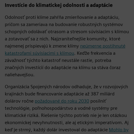
Investície do klimatickej odolnosti a adaptácie
Odolnosť proti klíme zahŕňa zmierňovanie a adaptáciu,
pričom sa zameriava na budovanie robustných systémov
schopných odolávať otrasom a stresom súvisiacim s klímou
a zotavovať sa z nich. Najzraniteľnejšie komunity, ktoré
najmenej prispievajú k zmene klímy
neúmerne postihnuté
katastrofami súvisiacimi s klímou
. Keďže frekvencia a
závažnosť týchto katastrof neustále rastie, potreba
značných investícií do adaptácie na klímu sa stáva čoraz
naliehavejšou.
Organizácia Spojených národov odhaduje, že v rozvojových
krajinách bude financovanie adaptácie až 387 miliárd
dolárov ročne
požadované do roku 2030
posilniť
technológie, poľnohospodárstvo a vodné systémy pre
klimatické riziká. Riešenie týchto potrieb nie je len otázkou
ekonomickej nevyhnutnosti, ale aj etickým imperatívom. Aj
keď je strmý, každý dolár investoval do adaptácie
Mohlo by