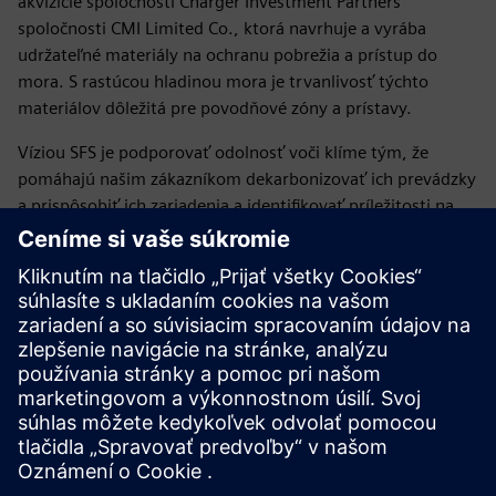
akvizície spoločnosti Charger Investment Partners
spoločnosti CMI Limited Co., ktorá navrhuje a vyrába
udržateľné materiály na ochranu pobrežia a prístup do
mora. S rastúcou hladinou mora je trvanlivosť týchto
materiálov dôležitá pre povodňové zóny a prístavy.
Víziou SFS je podporovať odolnosť voči klíme tým, že
pomáhajú našim zákazníkom dekarbonizovať ich prevádzky
a prispôsobiť ich zariadenia a identifikovať príležitosti na
rast.
Záver
Dopady zmeny klímy sú zničujúce a je dôležité, aby verejný
aj súkromný sektor prijali opatrenia na zmiernenie a
prispôsobenie sa. Vďaka inteligentným technológiám a
zvýšenému financovaniu môžeme vybudovať odolnejšiu
budúcnosť.