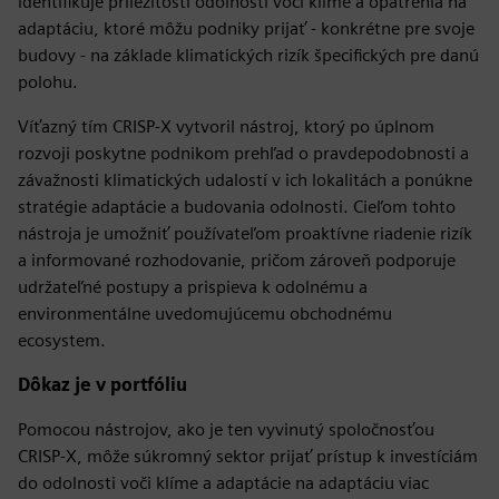
identifikuje príležitosti odolnosti voči klíme a opatrenia na
adaptáciu, ktoré môžu podniky prijať - konkrétne pre svoje
budovy - na základe klimatických rizík špecifických pre danú
polohu.
Víťazný tím CRISP-X vytvoril nástroj, ktorý po úplnom
rozvoji poskytne podnikom prehľad o pravdepodobnosti a
závažnosti klimatických udalostí v ich lokalitách a ponúkne
stratégie adaptácie a budovania odolnosti. Cieľom tohto
nástroja je umožniť používateľom proaktívne riadenie rizík
a informované rozhodovanie, pričom zároveň podporuje
udržateľné postupy a prispieva k odolnému a
environmentálne uvedomujúcemu obchodnému
ecosystem.
Dôkaz je v portfóliu
Pomocou nástrojov, ako je ten vyvinutý spoločnosťou
CRISP-X, môže súkromný sektor prijať prístup k investíciám
do odolnosti voči klíme a adaptácie na adaptáciu viac