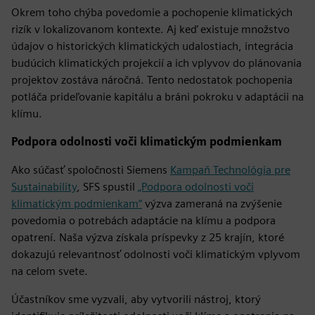
Okrem toho chýba povedomie a pochopenie klimatických
rizík v lokalizovanom kontexte. Aj keď existuje množstvo
údajov o historických klimatických udalostiach, integrácia
budúcich klimatických projekcií a ich vplyvov do plánovania
projektov zostáva náročná. Tento nedostatok pochopenia
potláča prideľovanie kapitálu a bráni pokroku v adaptácii na
klímu.
Podpora odolnosti voči klimatickým podmienkam
Ako súčasť spoločnosti Siemens
Kampaň Technológia pre
Sustainability
, SFS spustil
„Podpora odolnosti voči
klimatickým podmienkam“
výzva zameraná na zvýšenie
povedomia o potrebách adaptácie na klímu a podpora
opatrení. Naša výzva získala príspevky z 25 krajín, ktoré
dokazujú relevantnosť odolnosti voči klimatickým vplyvom
na celom svete.
Účastníkov sme vyzvali, aby vytvorili nástroj, ktorý