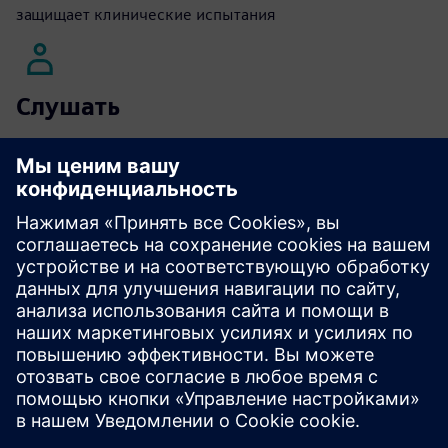
защищает клинические испытания
Слушать
Подкаст | Навигация по проблемам безопасности
Интернета вещей
Читайте
Белая книга |
Cybersecurity информационный
документ
для промышленности | Повысьте
кибербезопасность с помощью интуитивно понятного
облачного программного обеспечения
Контрольный список
кибербезопасности для станков
с ЧПУ