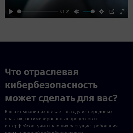
01:01
Play
Mute
Settings
PIP
Enter
fulls
Что отраслевая
кибербезопасность
может сделать для вас?
Ваша компания извлекает выгоду из передовых
практик, оптимизированных процессов и
интерфейсов, учитывающих растущие требования
промышленной кибербезопасности.