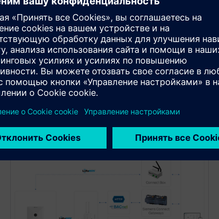
Поддерживает двунаправленный подсчет людей
с помощью гибкого рисования линий,
обеспечивая точный анализ трафика до 95%.