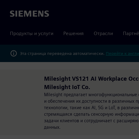
Siemens
Продукты и услуги
Решения
Отрасли
Партнё
Эта страница переведена автоматически.
Перейти к англ
Milesight VS121 AI Workplace O
Milesight IoT Co.
Milesight предлагает многофункциональные
и обеспечения их доступности в различных
технологии, такие как Al, 5G и LoT, в разли
стремящаяся сделать сенсорную информаци
задачи клиентов и сотрудничает с расширя
данных.