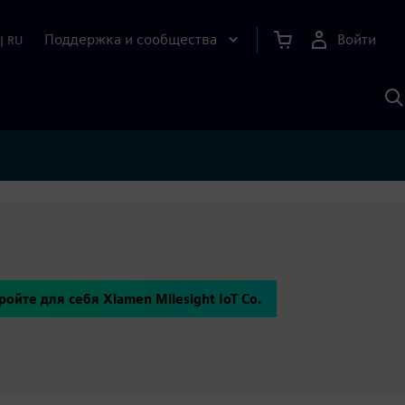
Поддержка и сообщества
Войти
|
RU
П
п
И
S
ройте для себя Xiamen Milesight IoT Co.