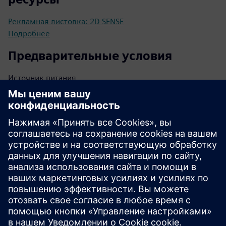
Рекламная листовка: 2D SENSE
Подробнее
Предварительные условия
Источник питания
Подключение к Интернету
Совместимая операционная система
Биометрическая база данных
Безопасное хранение данных
API-интерфейсы интеграции
Доступ администратора
Обновления программного обеспечения
Сетевая инфраструктура
Протоколы безопасности
База данных пользователей
Протоколы аутентификации