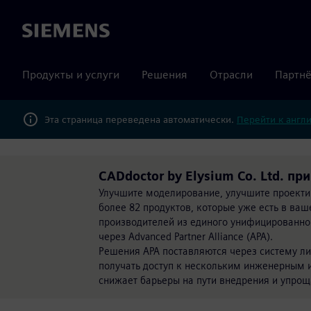
Siemens
Продукты и услуги
Решения
Отрасли
Партнё
Эта страница переведена автоматически.
Перейти к англ
CADdoctor by Elysium Co. Ltd. пр
Улучшите моделирование, улучшите проекти
более 82 продуктов, которые уже есть в ва
производителей из единого унифицированног
через Advanced Partner Alliance (APA).
Решения APA поставляются через систему лиц
получать доступ к нескольким инженерным и
снижает барьеры на пути внедрения и упрощ