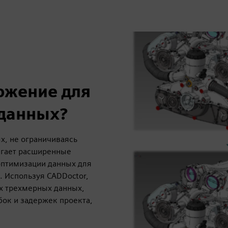
ожение для
 данных?
х, не ограничиваясь
агает расширенные
оптимизации данных для
. Используя CADDoctor,
х трехмерных данных,
ок и задержек проекта,