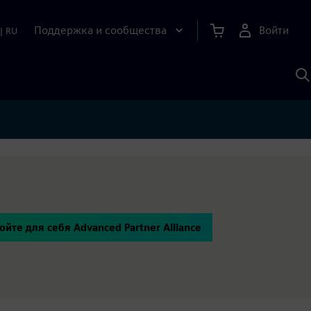
Поддержка и сообщества
Войти
|
RU
П
п
И
S
ойте для себя Advanced Partner Alliance