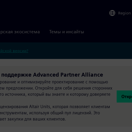
Region
рская экосистема
Темы и инсайты
ийской версии?
и поддержке Advanced Partner Alliance
рование и оптимизируйте проектирование с помощью
шем предложении. Откройте для себя решения сторонних
о источника, который вы знаете и которому доверяете
Откр
ензирования Altair Units, которая позволяет клиентам
нструментам, используя общий пул лицензий. Это
ает закупки для ваших клиентов.