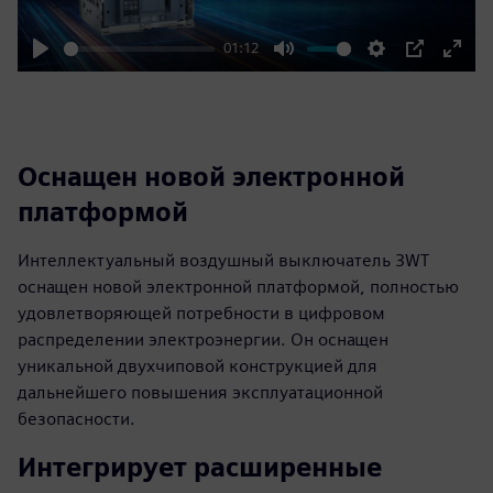
01:12
Play
Mute
Settings
PIP
Enter
fulls
Оснащен новой электронной
платформой
Интеллектуальный воздушный выключатель 3WT
оснащен новой электронной платформой, полностью
удовлетворяющей потребности в цифровом
распределении электроэнергии. Он оснащен
уникальной двухчиповой конструкцией для
дальнейшего повышения эксплуатационной
безопасности.
Интегрирует расширенные