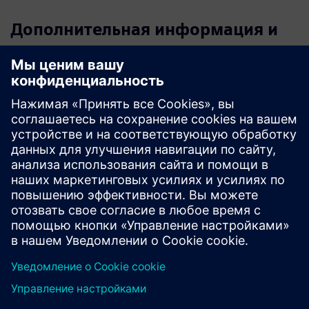
Дополнительная информация и
ресурсы
Веб-сайт Oxoia
Одностраничный файл Oxoia
Предварительные условия
Совместимо с системой автоматизации зданий Siemens
(например, Desigo CC/Connect Box)
Центральная система отопления, вентиляции и
кондиционирования (отопление, вентиляция,
охлаждение или горячая вода)