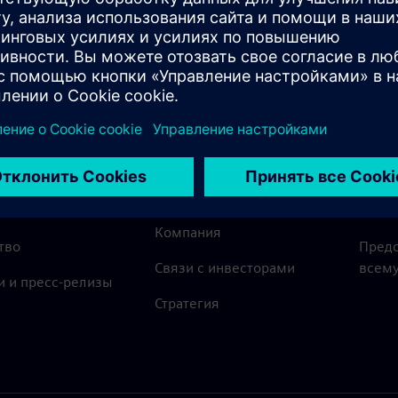
ПАНИИ SIEMENS
ИНФОРМАЦИЯ О
СВЯЖ
КОМПАНИИ
Конт
Компания
тво
Предс
Связи с инвесторами
всему
и и пресс-релизы
Стратегия