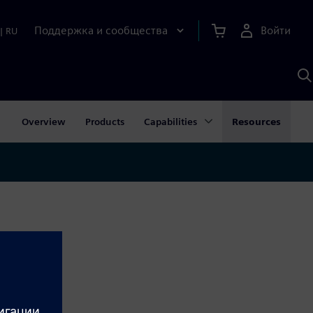
Поддержка и сообщества
Войти
|
RU
П
п
И
S
Overview
Products
Capabilities
Resources