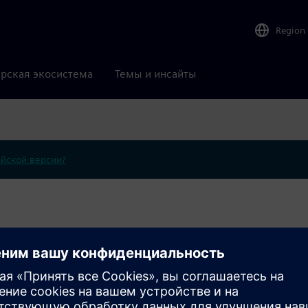
Region
рская экосистема
Темы и инсайты
ийской версии?
сов HPCWorks