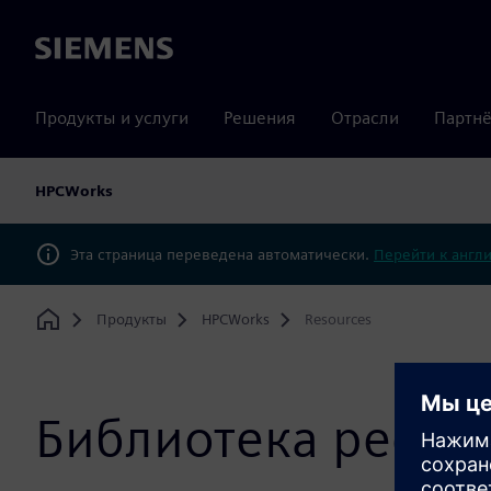
Siemens
Продукты и услуги
Решения
Отрасли
Партнё
HPCWorks
Эта страница переведена автоматически.
Перейти к англ
Продукты
HPCWorks
Resources
Home
Библиотека ресур