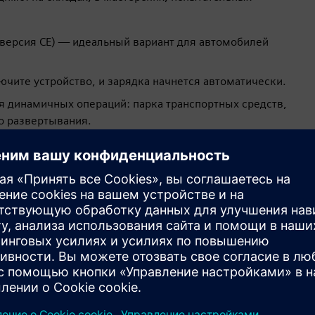
 (версия CE) — идеальный вариант для автомобилей
ючите устройство, и зарядка начнется автоматически.
я динамичных операций: парка транспортных средств,
о развертывания.
Уменьшите трудозатраты на
установку