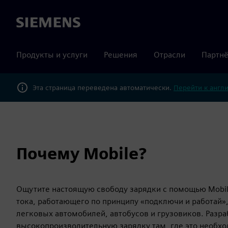
Siemens
Продукты и услуги
Решения
Отрасли
Партнё
Эта страница переведена автоматически.
Перейти к англ
Почему Mobile?
Ощутите настоящую свободу зарядки с помощью Mobil
тока, работающего по принципу «подключи и работай»
легковых автомобилей, автобусов и грузовиков. Разр
высокопроизводительную зарядку там, где это необход