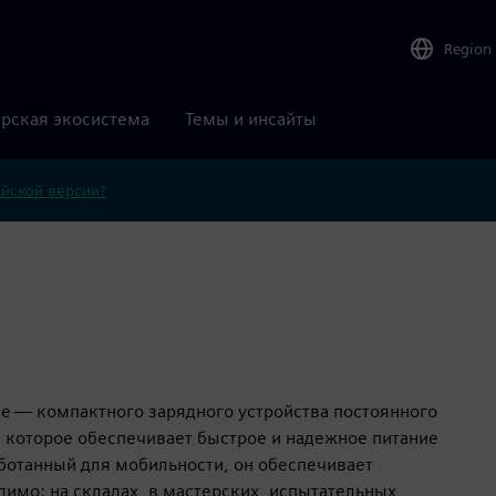
Region
рская экосистема
Темы и инсайты
ийской версии?
e — компактного зарядного устройства постоянного
, которое обеспечивает быстрое и надежное питание
аботанный для мобильности, он обеспечивает
имо: на складах, в мастерских, испытательных