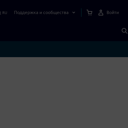
Поддержка и сообщества
Войти
|
RU
П
п
И
S