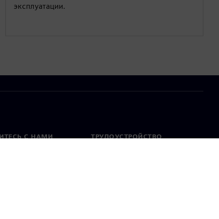
эксплуатации.
ИТЕСЬ С НАМИ
ТРУДОУСТРОЙСТВО
актная информация
Вакансии
тавительства по
Открытые вакансии
 миру