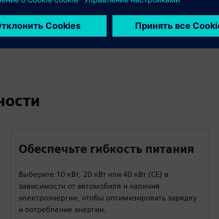
Разверните портативное оборудование по принципу
«подключи и работай», чтобы команды могли быстро
начать зарядку без сложных настроек.
ности
Обеспечьте гибкость питания
Выберите 10 кВт, 20 кВт или 40 кВт (CE) в
зависимости от автомобиля и наличия
электроэнергии, чтобы оптимизировать зарядку
и потребление энергии.