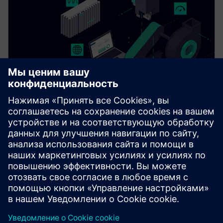
Drivetrain Analyzer Edge​
Monitor and analyze data from your SINAMICS drives
in real time using AI. Drivetrain Analyzer Edge
increases system availability and optimizes energy
consumption.