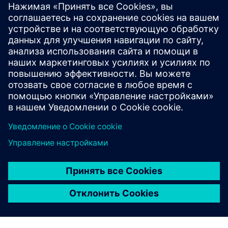
CASE STUDY
Bicycle helmet innovator reduces
product development cycle by six
months with NX
Компания:
MET
Отрасль:
Consumer products & retail
Местоположение:
Talamona, Sondrio, Italy
Программное обеспечение Siemens:
NX