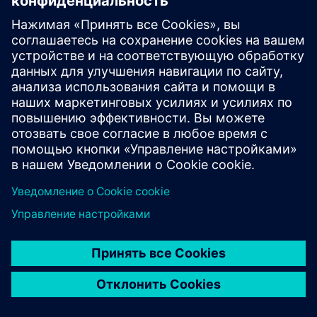
Компоненты для систем автоматизации
производства (FA) SIMATIC
Измерительные приборы (MI)
Контакты:
ул. Дегтяревская, 48, офис 609
Киев, 04112, Украина
Телефон: +38 (067) 342 91 39
+38 (067) 342 92 67
office@enicon.com.ua
www.enicon.com.ua
Загрузить номер сертификата DI.2026.16-I
ООО «СТАРШЕЕ»
Официальный партнер компании «Сименс Украина» —