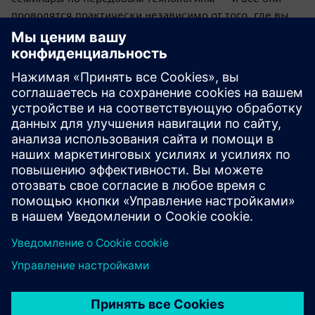
проводятся практически независимо от того, где вы
или ваши коллеги находитесь.
В среднем эти индивидуальные занятия длятся один
час и будут проводиться в порядке живой очереди, а
самое главное — бесплатно.
Если вы когда-нибудь хотели узнать, почему система
управления SINUMERIK занимает лидирующие позиции
на рынке, или хотите усовершенствовать свои навыки
работы и программирования с ЧПУ, сейчас самое
время.