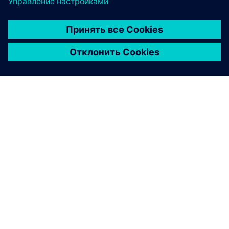
смарт-больницы
Цифровая трансформация больниц часто влияет
на производительность и эффективность.
Узнайте, как фреймворк Siemens Xcelerator
упрощает работу и обеспечивает
ориентированный на человека подход, влияющий
на результаты лечения пациентов и
производительность персонала.
Обеспечьте безопасные
и соответствующие