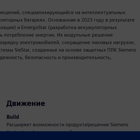
х решений, специализирующийся на интеллектуальных
яторных батареях. Основанная в 2023 году в результате
зация) и EmergoStar (разработка аккумуляторных
ть потребление энергии. Их модульные решения
 зарядку электромобилей, сокращение пиковых нагрузок,
темы SieStar, созданные на основе защитных ПЛК Siemens
дежность, безопасность и производительность,
Движение
Build
Расширяет возможности продукта/решения Siemens
Xcelerator, формируя новый продукт или создавая
новое решение для клиентов путем интеграции