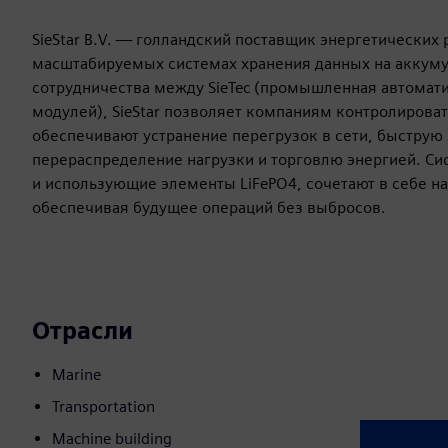
SieStar B.V. — голландский поставщик энергетически
масштабируемых системах хранения данных на аккумул
сотрудничества между SieTec (промышленная автомати
модулей), SieStar позволяет компаниям контролирова
обеспечивают устранение перегрузок в сети, быструю
перераспределение нагрузки и торговлю энергией. Сис
и использующие элементы LiFePO4, сочетают в себе на
обеспечивая будущее операций без выбросов.
Отрасли
Marine
Transportation
Machine building