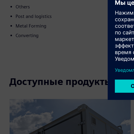
Others
Post and logistics
Metal Forming
Converting
Доступные продукты