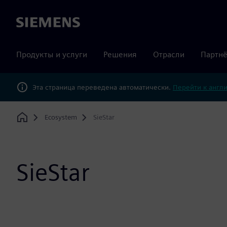
Siemens
Продукты и услуги
Решения
Отрасли
Партнё
Эта страница переведена автоматически.
Перейти к англ
Ecosystem
SieStar
Home
SieStar