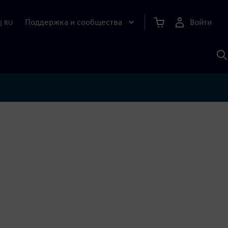
Поддержка и сообщества
Войти
|
RU
П
п
И
S