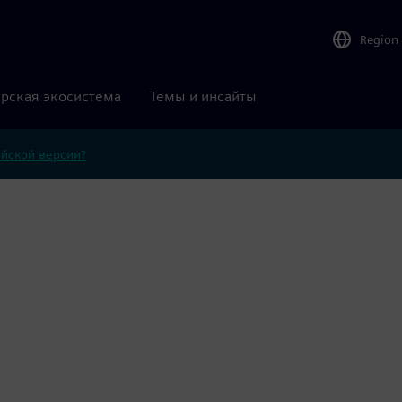
Region
рская экосистема
Темы и инсайты
ийской версии?