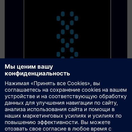
PARTBOX Eco System
Start a dezentralized production and build a digital
warehouse to print parts where and when needed without
losing your know-how.