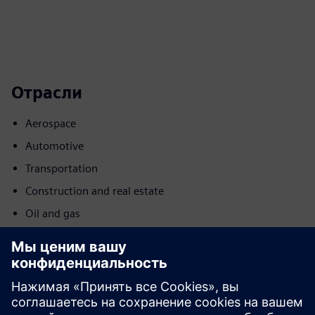
Отрасли
Aerospace
Automotive
Transportation
Construction and real estate
Oil and gas
Power utilities
Pharma and life science
Metals
Commercial buildings