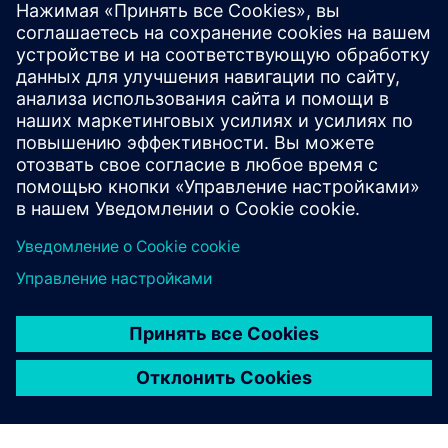
Myriota FlexSense
The most flexible and highly featured IoT enabler available,
leveraging Myriota's UltraLite™ service. Compatible with
many sensor types and designed for simple, real world
testing and deployment.
Узнайте больше