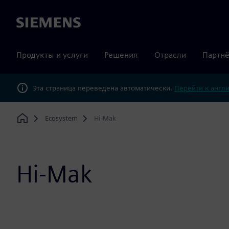
Siemens
Продукты и услуги
Решения
Отрасли
Партнё
Эта страница переведена автоматически.
Перейти к англ
Ecosystem
Hi-Mak
Home
Hi-Mak