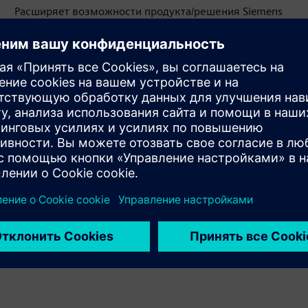
Расширяет возможности продукта/решения Siemens
Xcelerator, формируя новый продукт или создавая
новое решение для клиентов путем интеграции
продуктов клиента и Siemens Xcelerator
Sell
Перепродажа / совместная продажа программного
обеспечения и цифрового оборудования на Siemens
Xcelerator
Service
Услуги по внедрению, интеграции, эксплуатации и
обслуживанию продуктов/решений Siemens Xcelerator