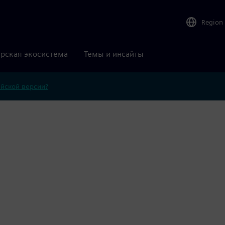
Region
рская экосистема
Темы и инсайты
ийской версии?