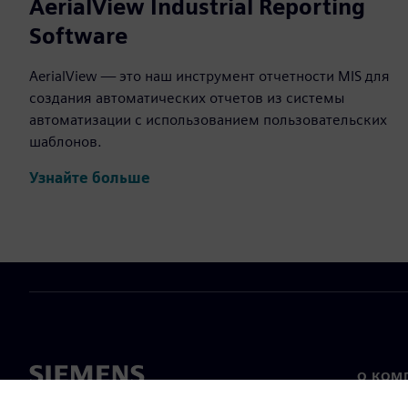
AerialView Industrial Reporting
Software
AerialView — это наш инструмент отчетности MIS для
создания автоматических отчетов из системы
автоматизации с использованием пользовательских
шаблонов.
Узнайте больше
О КОМ