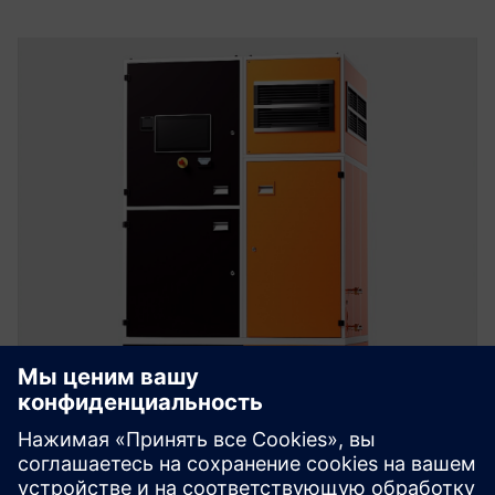
EcoHash - Thinking ahead in
energy utilisation