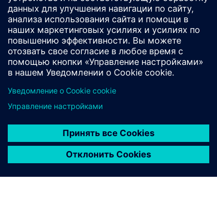
Training and Capacity Building
Customised, interactive training via online, classroom, and
lab formats. Covers advanced analytical techniques and
application-based courses with multi-dimensional learning.
Узнайте больше