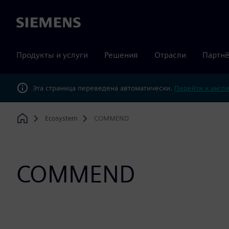
Siemens
Продукты и услуги
Решения
Отрасли
Партнё
Эта страница переведена автоматически.
Перейти к англ
Ecosystem
COMMEND
Home
COMMEND