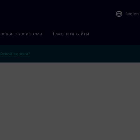
Region
рская экосистема
Темы и инсайты
ийской версии?