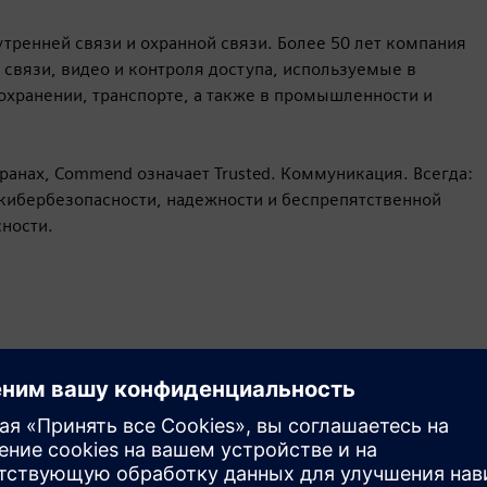
ренней связи и охранной связи. Более 50 лет компания
связи, видео и контроля доступа, используемые в
охранении, транспорте, а также в промышленности и
транах, Commend означает Trusted. Коммуникация. Всегда:
кибербезопасности, надежности и беспрепятственной
ности.
Движение
Build
Расширяет возможности продукта/решения Siemens
Xcelerator, формируя новый продукт или создавая
новое решение для клиентов путем интеграции