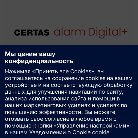
CERTAS alarm Digital+
With CERTAS alarm Digital+, you can always rest asssured
that all necessary measures will be taken in the event of an
alarm.
Узнайте больше