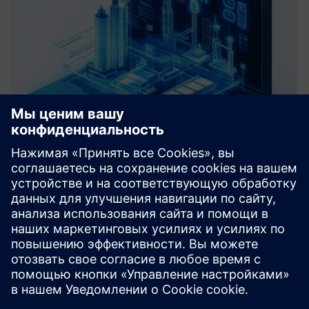
Roadmap Virtual Commissioning
We help you define a clear path toward your Digital Factory
by assessing your current systems and identifying key pain
points. Based on data analysis and Virtual Commissioning
principles, we develop a tailored roadmap with actiona...
Узнайте больше