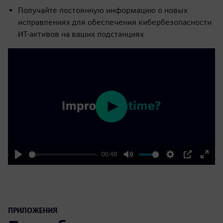
Получайте постоянную информацию о новых
исправлениях для обеспечения кибербезопасности
ИТ-активов на ваших подстанциях
Play
00:48
Play
Mute
Settings
PIP
Enter
fulls
ПРИЛОЖЕНИЯ