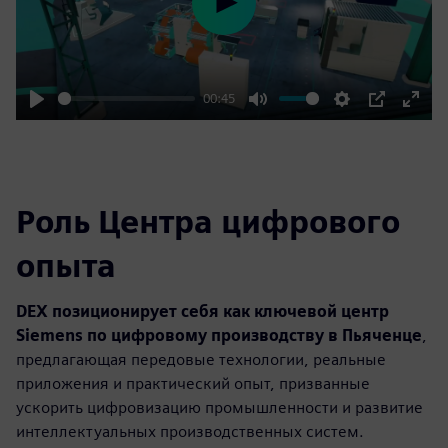
Play
00:45
Play
Mute
Settings
PIP
Enter
fulls
Роль Центра цифрового
опыта
DEX позиционирует себя как ключевой центр
Siemens по цифровому производству в Пьяченце
,
предлагающая передовые технологии, реальные
приложения и практический опыт, призванные
ускорить цифровизацию промышленности и развитие
интеллектуальных производственных систем.