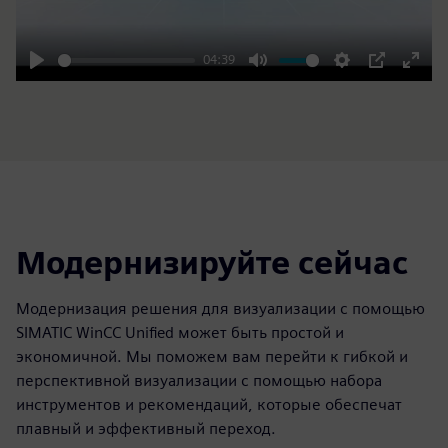
04:39
Play
Mute
Settings
PIP
Enter
fulls
Модернизируйте сейчас
Модернизация решения для визуализации с помощью
SIMATIC WinCC Unified может быть простой и
экономичной. Мы поможем вам перейти к гибкой и
перспективной визуализации с помощью набора
инструментов и рекомендаций, которые обеспечат
плавный и эффективный переход.