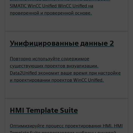
SIMATIC WinCC Unified WinCC Unified на
проверенной и проверенной основе.
Унифицированные данные 2
Повторно используйте содержимое
существующих проектов визуализации.
Data2Unified экономит ваше время при настройке
и проектировании проектов WinCC Unified.
HMI Template Suite
Оптимизируйте процесс проектирования HMI. HMI
Template Suite предоставляет шаблоны лицевой