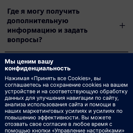
Где я могу получить
дополнительную
информацию и задать
вопросы?
Предлагаете ли вы обучение
и дополнительные
инструменты для SIMATIC
WinCC Unified?
Где я могу получить
дополнительную поддержку?