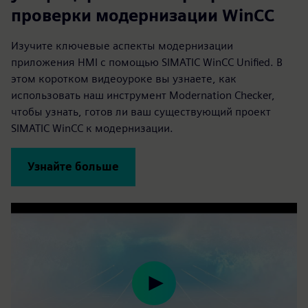
проверки модернизации WinCC
Изучите ключевые аспекты модернизации
приложения HMI с помощью SIMATIC WinCC Unified. В
этом коротком видеоуроке вы узнаете, как
использовать наш инструмент Modernation Checker,
чтобы узнать, готов ли ваш существующий проект
SIMATIC WinCC к модернизации.
Узнайте больше
Play