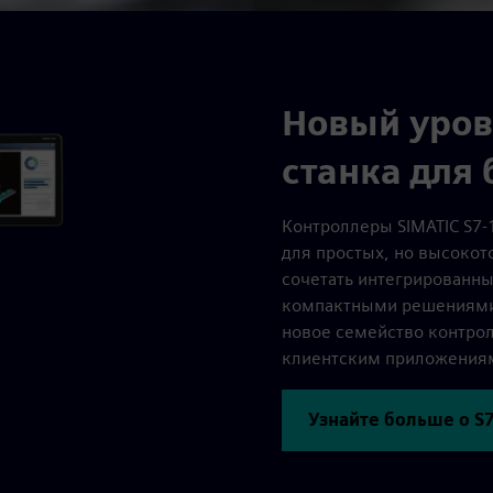
Новый уров
станка для
Контроллеры SIMATIC S7-
для простых, но высоко
сочетать интегрированн
компактными решениями 
новое семейство контро
клиентским приложения
Узнайте больше о S