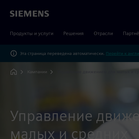
Siemens
Продукты и услуги
Решения
Отрасли
Партнё
Эта страница переведена автоматически.
Перейти к англ
Кампании
Управление движением для малых и с
Home
Управление движ
малых и средних