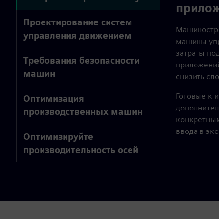
прило
Проектирование систем
Машиностро
управления движением
машины упр
затраты по
Требования безопасности
приложений
машин
снизить сл
Готовые к 
Оптимизация
дополнител
производственных машин
конкретным
ввода в эк
Оптимизируйте
производительность осей