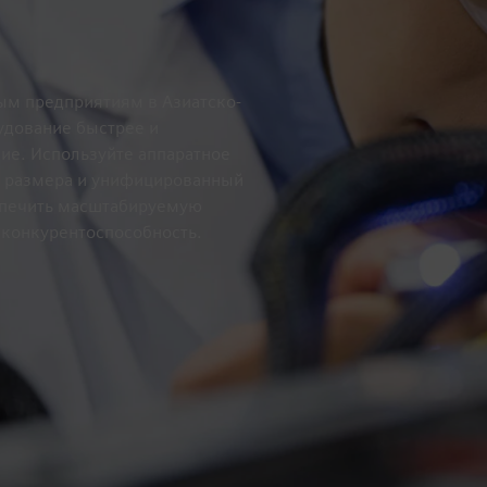
м предприятиям в Азиатско-
удование быстрее и
ие. Используйте аппаратное
 размера и унифицированный
спечить масштабируемую
 конкурентоспособность.