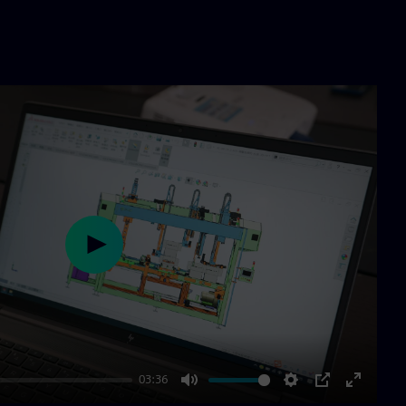
Play
03:36
Mute
Settings
PIP
Enter