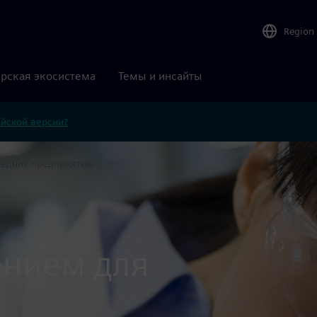
Region
рская экосистема
Темы и инсайты
ийской версии?
редних предприятий
ением для