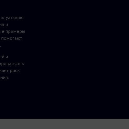
сплуатацию
ия и
мые примеры
 помогают
.
ей и
роваться к
жает риск
ния.