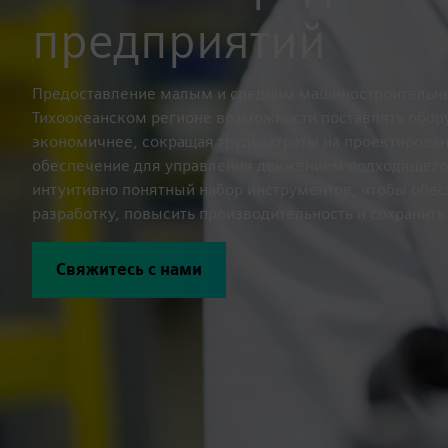
предприятий
Предоставление малым и средним машиностроительны
Тихоокеанском регионе возможности поставлять обор
экономичнее, сокращая трудозатраты на проектирован
обеспечение для управления движением подходящего
интуитивно понятный набор инструментов, чтобы обе
разработку, повысить производительность и сохранить
Свяжитесь с нами