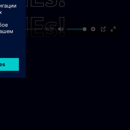
00:33
Mute
Settings
PIP
Enter
fullscre