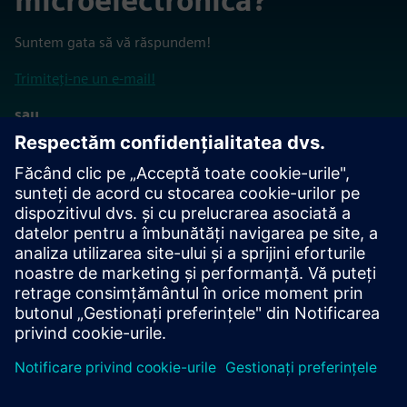
microelectronică?
Suntem gata să vă răspundem!
Trimiteți-ne un e-mail!
sau
Contactați-ne la 1-800-547-3000 sau 1-503-685-
8000
Înapoi la pagina principală Siemens Xcelerator Academy