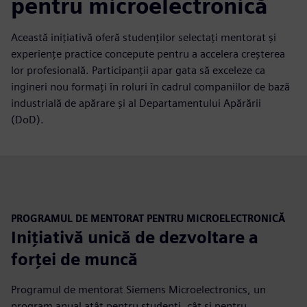
pentru microelectronică
Această inițiativă oferă studenților selectați mentorat și
experiențe practice concepute pentru a accelera creșterea
lor profesională. Participanții apar gata să exceleze ca
ingineri nou formați în roluri în cadrul companiilor de bază
industrială de apărare și al Departamentului Apărării
(DoD).
PROGRAMUL DE MENTORAT PENTRU MICROELECTRONICĂ
Inițiativă unică de dezvoltare a
forței de muncă
Programul de mentorat Siemens Microelectronics, un
program anual atât pentru studenți, cât și pentru