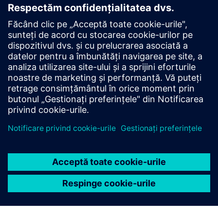
Începeți
Cumpără acum