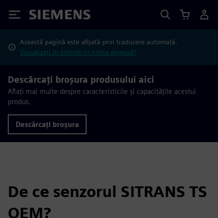
Siemens
Această pagină este afișată prin traducere automată.
Vizualizați în schimb în limba engleză?
Descărcați broșura produsului aici
Aflați mai multe despre caracteristicile și capacitățile acestui
produs.
Descărcați broșura
De ce senzorul SITRANS TS
OEM?