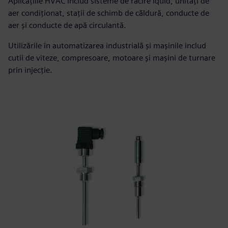
Aplicațiile HVAC includ sisteme de răcire lquid, unități de
aer condiționat, stații de schimb de căldură, conducte de
aer și conducte de apă circulantă.
Utilizările în automatizarea industrială și mașinile includ
cutii de viteze, compresoare, motoare și mașini de turnare
prin injecție.